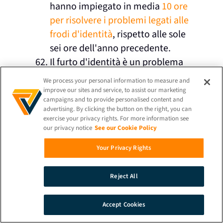
hanno impiegato in media
10 ore
per risolvere i problemi legati alle
frodi d'identità
, rispetto alle sole
sei ore dell'anno precedente.
Il furto d'identità è un problema
grave negli Stati Uniti. I dati di
We process your personal information to measure and
iProov mostrano che il 29% degli
improve our sites and service, to assist our marketing
campaigns and to provide personalised content and
americani è stato vittima di furto
advertising. By clicking the button on the right, you can
d'identità, contro appena il 15%
exercise your privacy rights. For more information see
our privacy notice
See our Cookie Policy
dei britannici e il 13% degli
australiani.
Your Privacy Rights
Statistiche su
Reject All
pagamenti e
Accept Cookies
transazioni
RICERCA
DEMO
CONTATTO