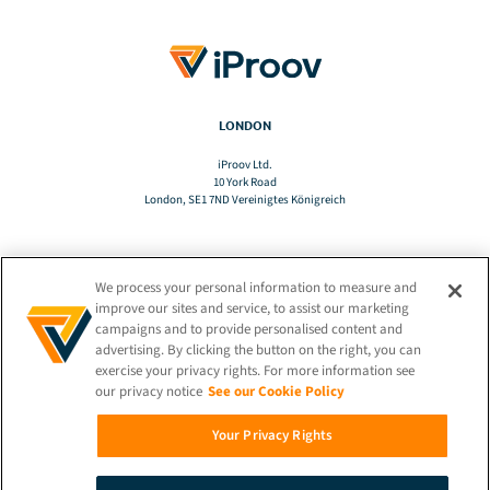
LONDON
iProov Ltd.
10 York Road
London, SE1 7ND Vereinigtes Königreich
We process your personal information to measure and
TRANSLATE
improve our sites and service, to assist our marketing
campaigns and to provide personalised content and
advertising. By clicking the button on the right, you can
DE
exercise your privacy rights. For more information see
our privacy notice
See our Cookie Policy
BLEIBEN SIE VERBUNDEN!
Your Privacy Rights