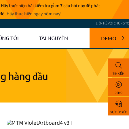
 Hãy thực hiện bài kiểm tra gồm 7 câu hỏi này để phát
 đó.
Hãy thực hiện ngay hôm nay
!
LIÊN HỆ VỚI CHÚNG TÔ
ÚNG TÔI
TÀI NGUYÊN
DEMO
ng hàng đầu
TÌM KIẾM
DEMO
SỰ TIẾP XÚC