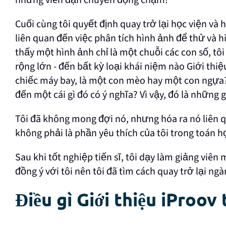
những viên đạn chuyển động chậm!
Cuối cùng tôi quyết định quay trở lại học viện và 
liên quan đến việc phân tích hình ảnh để thử và h
thấy một hình ảnh chỉ là một chuỗi các con số, tô
rộng lớn - đến bất kỳ loại khái niệm nào Giới thi
chiếc máy bay, là một con mèo hay một con ngựa?
đến một cái gì đó có ý nghĩa? Vì vậy, đó là những gì
Tôi đã không mong đợi nó, nhưng hóa ra nó liên q
không phải là phần yêu thích của tôi trong toán họ
Sau khi tốt nghiệp tiến sĩ, tôi dạy làm giảng viên
đồng ý với tôi nên tôi đã tìm cách quay trở lại ng
Điều gì Giới thiệu iProov