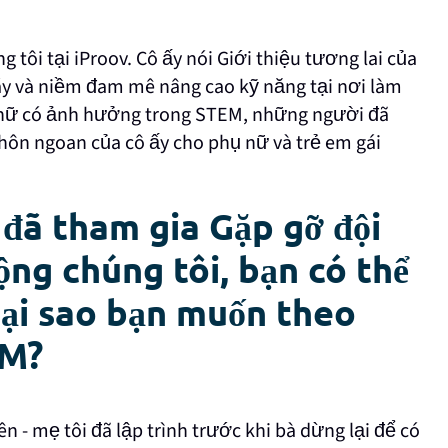
tôi tại iProov. Cô ấy nói Giới thiệu tương lai của
máy và niềm đam mê nâng cao kỹ năng tại nơi làm
ụ nữ có ảnh hưởng trong STEM, những người đã
hôn ngoan của cô ấy cho phụ nữ và trẻ em gái
đã tham gia Gặp gỡ đội
ộng chúng tôi, bạn có thể
 tại sao bạn muốn theo
EM?
iên - mẹ tôi đã lập trình trước khi bà dừng lại để có