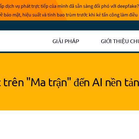
p dịch vụ phát trực tiếp của mình đã sẵn sàng đối phó với deepfake?
ề bảo mật, hiệu suất và tính bao trùm trước khi kẻ tấn công làm điều
GIẢI PHÁP
GIỚI THIỆU CH
c trên "Ma trận" đến AI nền tả