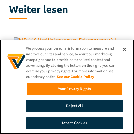
Weiter lesen
We process your personal information to measure and
improve our sites and service, to assist our marketing
3. MÄRZ 2026
campaigns and to provide personalised content and
advertising. By clicking the button on the right, you can
exercise your privacy rights. For more information see
Gesichtsverifizierung vs.
our privacy notice
See our Cookie Policy
Gesichtserkennung: Was ist der
Your Privacy Rights
Unterschied?
Reject All
Accept Cookies
27. FEBRUAR 2026