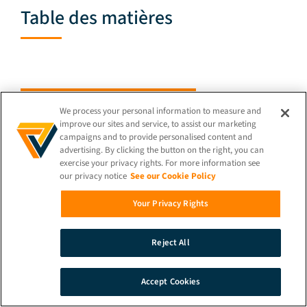
Table des matières
Envoyez-Moi Des Idées
We process your personal information to measure and
improve our sites and service, to assist our marketing
campaigns and to provide personalised content and
advertising. By clicking the button on the right, you can
exercise your privacy rights. For more information see
Retour au blog
our privacy notice
See our Cookie Policy
Your Privacy Rights
Reject All
Continuer à lire
Accept Cookies
RECHERCHE
DÉMONSTRATION
CONTACT