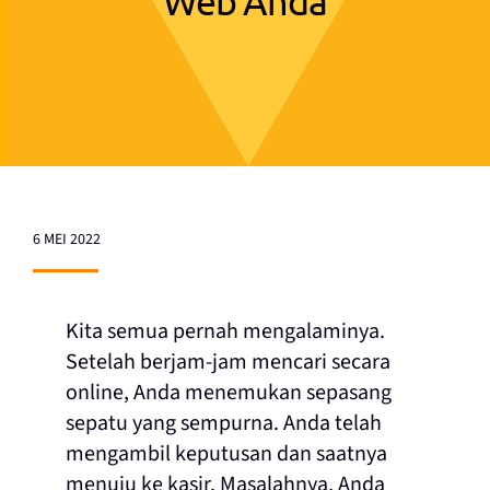
Web Anda
6 MEI 2022
Kita semua pernah mengalaminya.
Setelah berjam-jam mencari secara
online, Anda menemukan sepasang
sepatu yang sempurna. Anda telah
mengambil keputusan dan saatnya
menuju ke kasir. Masalahnya, Anda