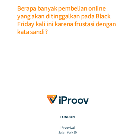
Berapa banyak pembelian online
yang akan ditinggalkan pada Black
Friday kali ini karena frustasi dengan
kata sandi?
LONDON
iProov Ltd
Jalan York 10