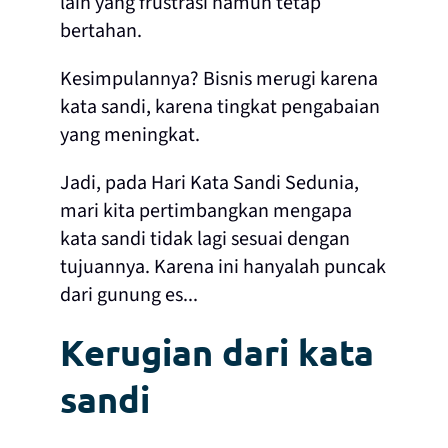
lain yang frustrasi namun tetap
bertahan.
Kesimpulannya? Bisnis merugi karena
kata sandi, karena tingkat pengabaian
yang meningkat.
Jadi, pada Hari Kata Sandi Sedunia,
mari kita pertimbangkan mengapa
kata sandi tidak lagi sesuai dengan
tujuannya. Karena ini hanyalah puncak
dari gunung es...
Kerugian dari kata
sandi