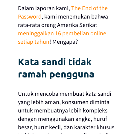
Dalam laporan kami,
The End of the
Password
, kami menemukan bahwa
rata-rata orang Amerika Serikat
meninggalkan 16 pembelian online
setiap tahun
! Mengapa?
Kata sandi tidak
ramah pengguna
Untuk mencoba membuat kata sandi
yang lebih aman, konsumen diminta
untuk membuatnya lebih kompleks
dengan menggunakan angka, huruf
besar, huruf kecil, dan karakter khusus.