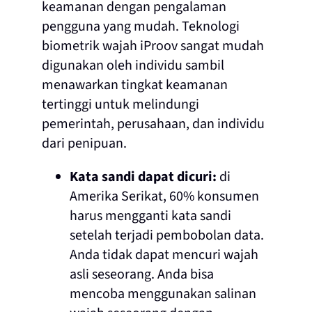
keamanan dengan pengalaman
pengguna yang mudah. Teknologi
biometrik wajah iProov sangat mudah
digunakan oleh individu sambil
menawarkan tingkat keamanan
tertinggi untuk melindungi
pemerintah, perusahaan, dan individu
dari penipuan.
Kata sandi dapat dicuri:
di
Amerika Serikat, 60% konsumen
harus mengganti kata sandi
setelah terjadi pembobolan data.
Anda tidak dapat mencuri wajah
asli seseorang. Anda bisa
mencoba menggunakan salinan