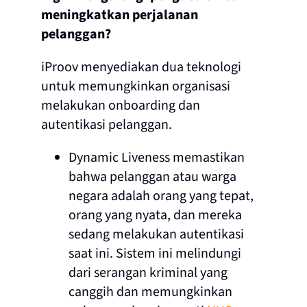
meningkatkan perjalanan
pelanggan?
iProov menyediakan dua teknologi
untuk memungkinkan organisasi
melakukan onboarding dan
autentikasi pelanggan.
Dynamic Liveness memastikan
bahwa pelanggan atau warga
negara adalah orang yang tepat,
orang yang nyata, dan mereka
sedang melakukan autentikasi
saat ini. Sistem ini melindungi
dari serangan kriminal yang
canggih dan memungkinkan