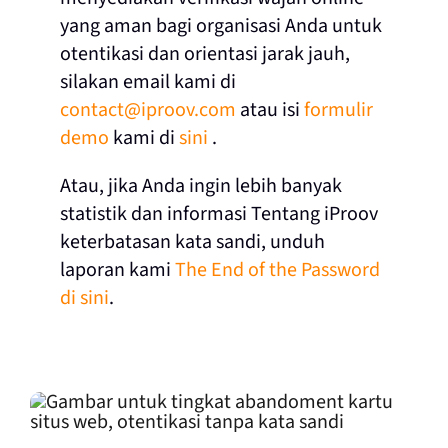
yang aman bagi organisasi Anda untuk
otentikasi dan orientasi jarak jauh,
silakan email kami di
contact@iproov.com
atau isi
formulir
demo
kami di
sini
.
Atau, jika Anda ingin lebih banyak
statistik dan informasi Tentang iProov
keterbatasan kata sandi, unduh
laporan kami
The End of the Password
di sini
.