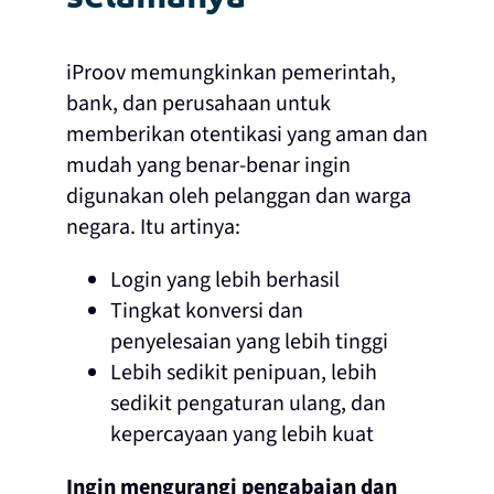
iProov memungkinkan pemerintah,
bank, dan perusahaan untuk
memberikan otentikasi yang aman dan
mudah yang benar-benar ingin
digunakan oleh pelanggan dan warga
negara. Itu artinya:
Login yang lebih berhasil
Tingkat konversi dan
penyelesaian yang lebih tinggi
Lebih sedikit penipuan, lebih
sedikit pengaturan ulang, dan
kepercayaan yang lebih kuat
Ingin mengurangi pengabaian dan