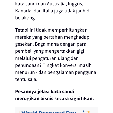
kata sandi dan Australia, Inggris,
Kanada, dan Italia juga tidak jauh di
belakang.
Tetapi ini tidak memperhitungkan
mereka yang bertahan menghadapi
gesekan. Bagaimana dengan para
pembeli yang mengertakkan gigi
melalui pengaturan ulang dan
penundaan? Tingkat konversi masih
menurun - dan pengalaman pengguna
tentu saja.
Pesannya jelas: kata sandi
merugikan bisnis secara signifikan.