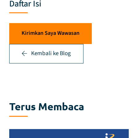
Daftar Isi
Kirimkan Saya Wawasan
Kembali ke Blog
Terus Membaca