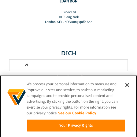
LUÂN ĐÔN
iProov Ltd
10 Đường York
London, SE1 7ND Vương quốc Anh
DỊCH
VI
GIỮ KẾT NỐI!
We process your personal information to measure and
improve our sites and service, to assist our marketing
campaigns and to provide personalised content and
advertising. By clicking the button on the right, you can
exercise your privacy rights. For more information see
our privacy notice
See our Cookie Policy
© 2026 iProov |
Chính sách bảo mật
Your Privacy Rights