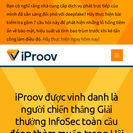
Bỏ
Bạn có nghĩ rằng nhà cung cấp dịch vụ phát trực tiếp của
để
mình đã sẵn sàng đối phó với deepfake? Hãy thực hiện bài
qua
kiểm tra gồm 7 câu hỏi này để phát hiện những lỗ hổng tiềm
phần
ẩn về bảo mật, hiệu suất và tính bao trùm trước khi kẻ tấn
nội
công làm điều đó.
Hãy thực hiện ngay hôm nay
!
dung
iProov được vinh danh là
người chiến thắng Giải
thưởng InfoSec toàn cầu