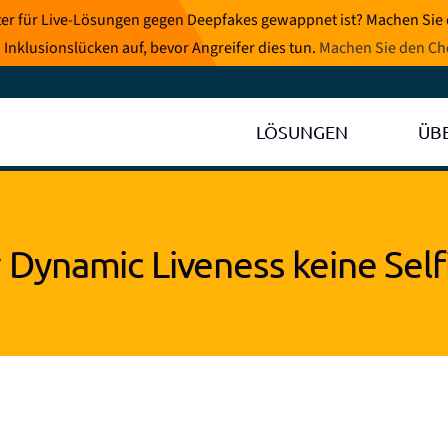
eter für Live-Lösungen gegen Deepfakes gewappnet ist? Machen Sie
 Inklusionslücken auf, bevor Angreifer dies tun.
Machen Sie den Ch
LÖSUNGEN
ÜB
Dynamic Liveness keine Sel