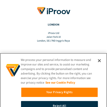
LONDON
iProov Ltd
Jalan York 10
London, SE1 7ND Inggris Raya
We process your personal information to measure and
TERJEMAHAN
improve our sites and service, to assist our marketing
campaigns and to provide personalised content and
advertising. By clicking the button on the right, you can
ID
exercise your privacy rights. For more information see
our privacy notice
See our Cookie Policy
TETAP TERHUBUNG!
Your Privacy Rights
Reject All