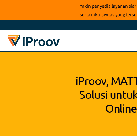
Loncat
Yakin penyedia layanan sia
ke
serta inklusivitas yang te
konten
iProov, MATT
Solusi untu
Online