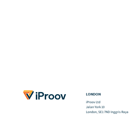
LONDON
iProov Ltd
Jalan York 10
London, SE1 7ND Inggris Raya