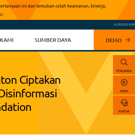
pertanyaan ini dan temukan celah keamanan, kinerja,
ga
!
HUBUNGI KAM
 KAMI
SUMBER DAYA
DEMO
PENCARIAN
gton Ciptakan
Disinformasi
DEMO
ndation
KONTAK