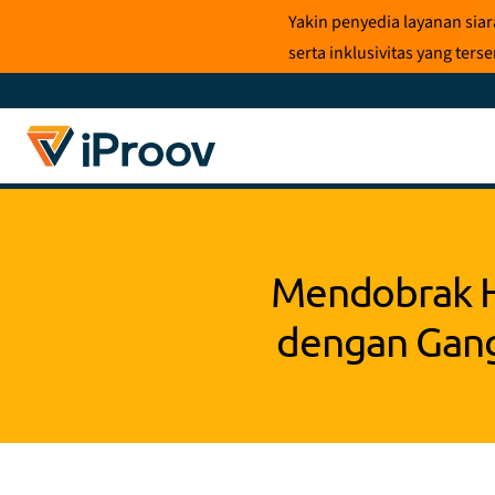
Loncat
Yakin penyedia layanan sia
ke
serta inklusivitas yang te
konten
Mendobrak Ha
dengan Gang