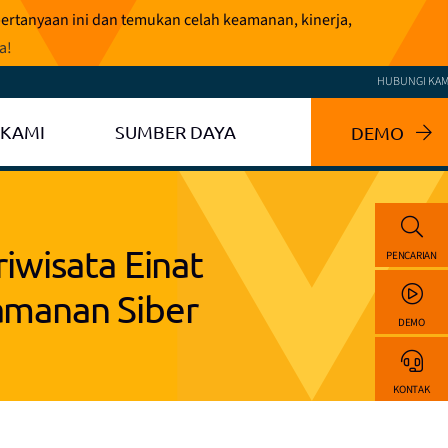
pertanyaan ini dan temukan celah keamanan, kinerja,
ga
!
HUBUNGI KAM
 KAMI
SUMBER DAYA
DEMO
iwisata Einat
PENCARIAN
amanan Siber
DEMO
KONTAK