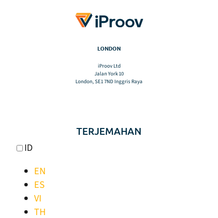
LONDON
iProov Ltd
Jalan York 10
London, SE1 7ND Inggris Raya
TERJEMAHAN
ID
EN
ES
VI
TH