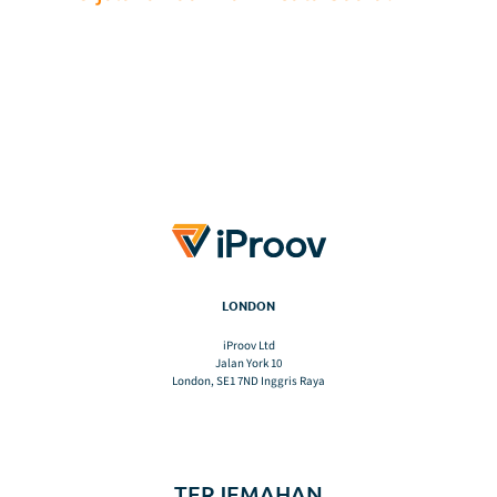
LONDON
iProov Ltd
Jalan York 10
London, SE1 7ND Inggris Raya
TERJEMAHAN