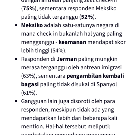
dengan antrean panjang saat check-in
(
75%
), sementara responden Meksiko
paling tidak terganggu (
52%
).
Meksiko
adalah satu-satunya negara di
mana check-in bukanlah hal yang paling
mengganggu -
keamanan
mendapat skor
lebih tinggi (54%).
Responden di
Jerman
paling mungkin
merasa terganggu oleh antrean imigrasi
(63%), sementara
pengambilan kembali
bagasi
paling tidak disukai di Spanyol
(61%).
Gangguan lain juga disoroti oleh para
responden, meskipun tidak ada yang
mendapatkan lebih dari beberapa kali
mention. Hal-hal tersebut meliputi: